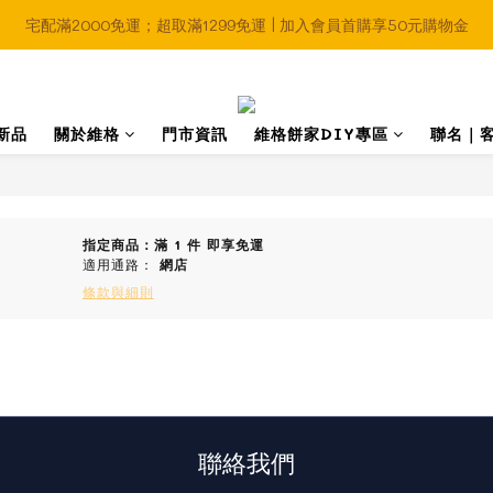
宅配滿2000免運；超取滿1299免運 | 加入會員首購享50元購物金
新品
關於維格
門市資訊
維格餅家DIY專區
聯名｜
指定商品：滿 1 件 即享免運
適用通路：
網店
條款與細則
聯絡我們