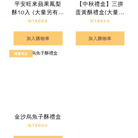
平安旺來蘋果鳳梨
【中秋禮盒】三拼
酥10入 (大量另有優
蛋黃酥禮盒(大量另
惠)
有優惠)
NT$688
NT$640
加入購物車
加入購物車
獲獎商品
金沙烏魚子酥禮盒
NT$600