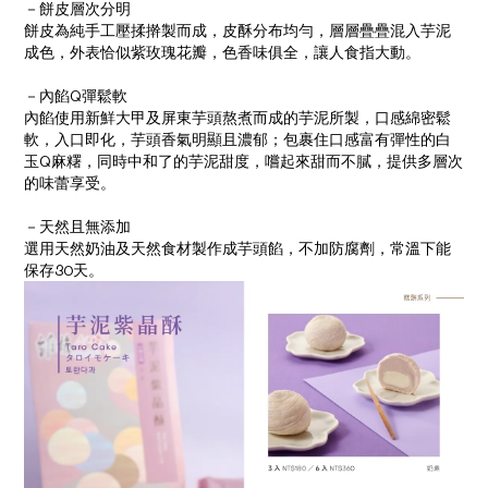
－餅皮層次分明
餅皮為純手工壓揉擀製而成，皮酥分布均勻，層層疊疊混入芋泥
成色，外表恰似紫玫瑰花瓣，色香味俱全，讓人食指大動。
－內餡Q彈鬆軟
內餡使用新鮮大甲及屏東芋頭熬煮而成的芋泥所製，口感綿密鬆
軟，入口即化，芋頭香氣明顯且濃郁；包裹住口感富有彈性的白
玉Q麻糬，同時中和了的芋泥甜度，嚐起來甜而不膩，提供多層次
的味蕾享受。
－天然且無添加
選用天然奶油及天然食材製作成芋頭餡，不加防腐劑，常溫下能
保存30天。