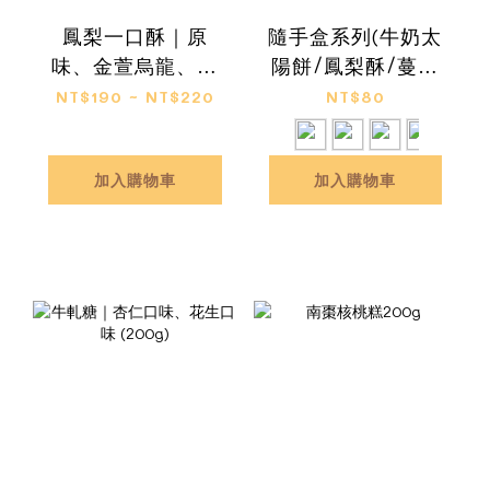
鳳梨一口酥｜原
隨手盒系列(牛奶太
味、金萱烏龍、阿
陽餅/鳳梨酥/蔓越
薩姆紅茶(8入)
莓雪花餅/青蔥牛軋
NT$190 ~ NT$220
NT$80
餅)
加入購物車
加入購物車