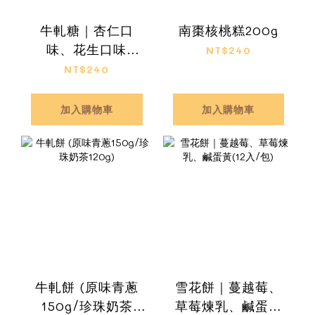
牛軋糖｜杏仁口
南棗核桃糕200g
味、花生口味
NT$240
(200g)
NT$240
加入購物車
加入購物車
牛軋餅 (原味青蔥
雪花餅｜蔓越莓、
150g/珍珠奶茶
草莓煉乳、鹹蛋黃