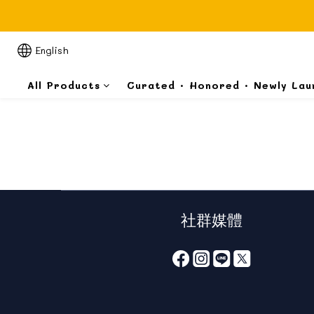
English
All Products
Curated · Honored · Newly Lau
社群媒體