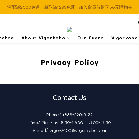
宅配滿2000免運；超取滿1299免運 | 加入會員首購享50元購物金
nched
About Vigorkobo
Our Store
Vigorkobo
Privacy Policy
Contact Us
Phone/ +886-22919122
Time/ Mon.-Fri. 8:30-12:00；13:00-17:30
E-mail/ vigor2400@vigorkobo.com